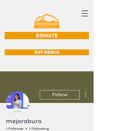
DONATE
BUY MERCH
More actions
Follow
mejoraburo
1 Follower
1 Following